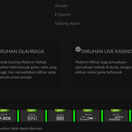
Arcade
E-Sports
Sabung Ayam
ARUHAN OLAHRAGA
TARUHAN LIVE KASIN
book Gaming Platform Terbaik
Platform Pilihan bagi perusahaan-
rkan lebih banyak game, odds yang
perusahaan terbaik di dunia, dengan
tinggi, dan menyediakan pilihan yang
pilihan variasi game terbanyak
banyak untuk pemain.
arikan tidak dapat diproses