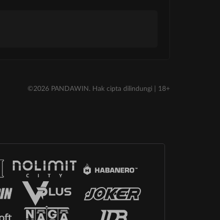
©2026 PANDAWIN. Hak cipta dilindungi | 18+