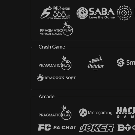
Crash Game
Arcade