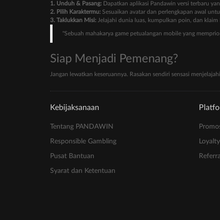
1. Unduh & Pasang:
Dapatkan aplikasi Pandawin versi terbaru ya
2. Pilih Karaktermu:
Sesuaikan avatar dan perlengkapan awal untu
3. Taklukkan Misi:
Jelajahi dunia luas, kumpulkan poin, dan klaim
"Sebuah mahakarya game petualangan mobile yang mempriori
Siap Menjadi Pemenang?
Jangan lewatkan keseruannya. Rasakan sendiri sensasi menjelaja
Kebijaksanaan
Platf
Tentang PANDAWIN
Promos
Responsible Gambling
Loyalty
Pusat Bantuan
Referra
Syarat dan Ketentuan