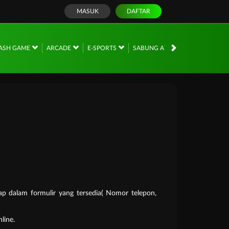
MASUK
DAFTAR
PROMOSI
ASH GAME
ARCADE
E-SPORTS
SABUNG AYAM
p dalam formulir yang tersedia( Nomor telepon,
line.