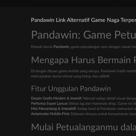
Pandawin Link Alternatif Game Naga Terpe
Pandawin: Game Petu
Masuki dunia
Pandawin
, game petualangan seru dengan visual me
Mengapa Harus Bermain 
Di tengah ribuan game mobile yang serupa, Pandawin hadir memba
menciptakan dunia virtual yang hidup dan adiktif.
Fitur Unggulan Pandawin
Desain Grafis Modern & Imersif:
Nikmati setiap detail visual den
Performa Super Lancar:
Bebas lag dan framerate drop. Game ini d
Misi Menantang & Interaktif:
Setiap level di Pandawin menuntut st
Antarmuka Mobile-First:
Didesain khusus untuk kenyamanan layar 
Mulai Petualanganmu da